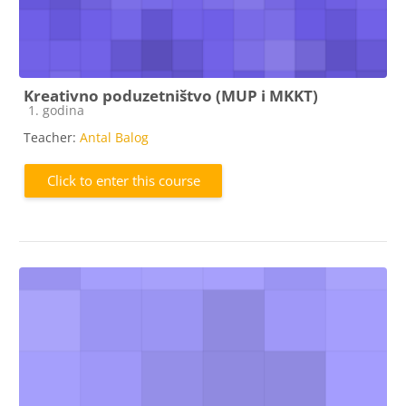
Kreativno poduzetništvo (MUP i MKKT)
Course category
1. godina
Teacher:
Antal Balog
Click to enter this course