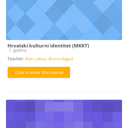
Hrvatski kulturni identitet (MKKT)
Course category
1. godina
Teacher:
Alan Labus
,
Bruno Raguž
Click to enter this course