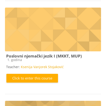
Poslovni njemački jezik I (MKKT, MUP)
Course category
1. godina
Teacher:
Ksenija Vanjorek Stojaković
Click to enter this course