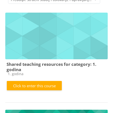
Course categories
Shared teaching resources for category: 1.
godina
Course category
1. godina
Click to enter this course