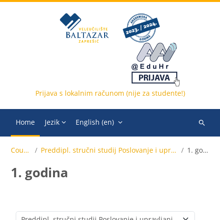
Skip to main content
Prijava s lokalnim računom (nije za studente!)
Home
Jezik
English ‎(en)‎
Search
courses
Courses
Preddipl. stručni studij Poslovanje i upravljanje (online)
1. godina
1. godina