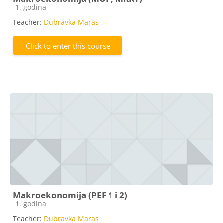
Course category
1. godina
Teacher:
Dubravka Maras
Click to enter this course
Makroekonomija (PEF 1 i 2)
Course category
1. godina
Teacher:
Dubravka Maras