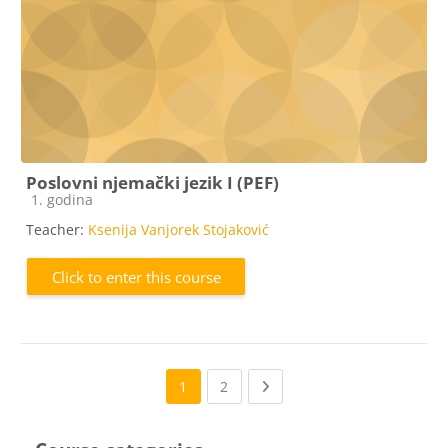
Poslovni njemački jezik I (PEF)
Course category
1. godina
Teacher:
Ksenija Vanjorek Stojaković
Click to enter this course
(current)
Next page
1
2