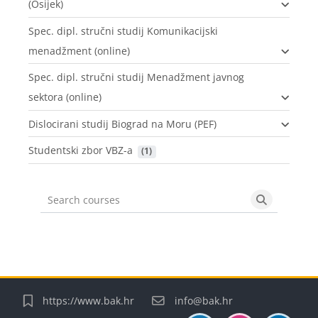
(Osijek)
Spec. dipl. stručni studij Komunikacijski
menadžment (online)
Spec. dipl. stručni studij Menadžment javnog
sektora (online)
Dislocirani studij Biograd na Moru (PEF)
Studentski zbor VBZ-a
 (1)
Search courses
Search cou
Blocks
Blocks
Blocks
Blocks
https://www.bak.hr
info@bak.hr