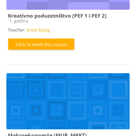
Kreativno poduzetništvo (PEF 1 i PEF 2)
Course category
1. godina
Teacher:
Antal Balog
Click to enter this course
Makroekonomija (MUP, MKKT)