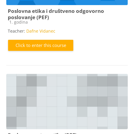
Poslovna etika i društveno odgovorno
poslovanje (PEF)
Course category
1. godina
Teacher:
Dafne Vidanec
Click to enter this course