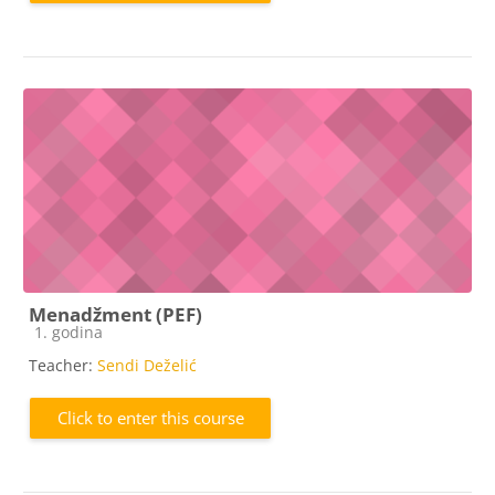
Menadžment (PEF)
Course category
1. godina
Teacher:
Sendi Deželić
Click to enter this course