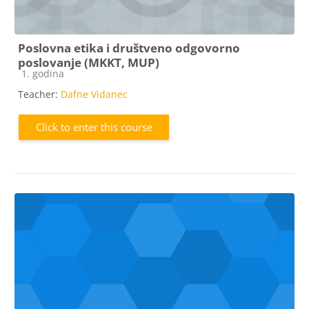
Poslovna etika i društveno odgovorno
poslovanje (MKKT, MUP)
Course category
1. godina
Teacher:
Dafne Vidanec
Click to enter this course