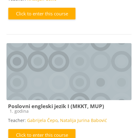
Click to enter this course
Poslovni engleski jezik I (MKKT, MUP)
Course category
1. godina
Teacher:
Gabrijela Čepo
,
Natalija Jurina Babović
Click to enter this course