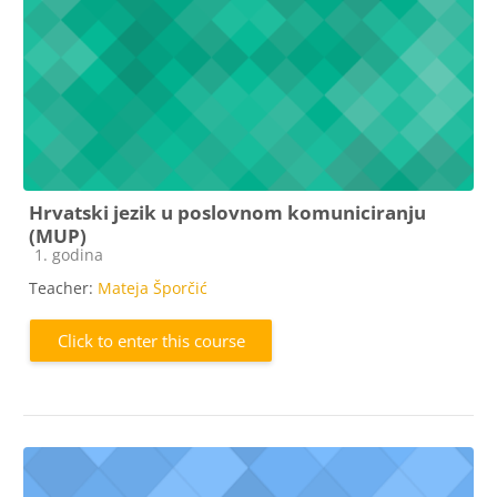
Hrvatski jezik u poslovnom komuniciranju
(MUP)
Course category
1. godina
Teacher:
Mateja Šporčić
Click to enter this course