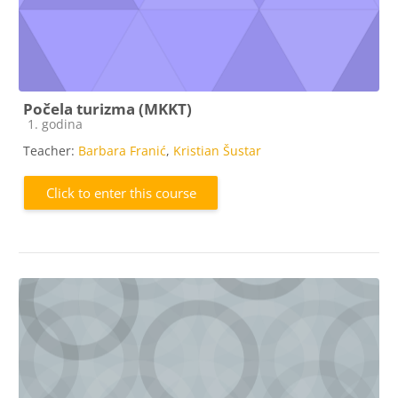
Počela turizma (MKKT)
Course category
1. godina
Teacher:
Barbara Franić
,
Kristian Šustar
Click to enter this course