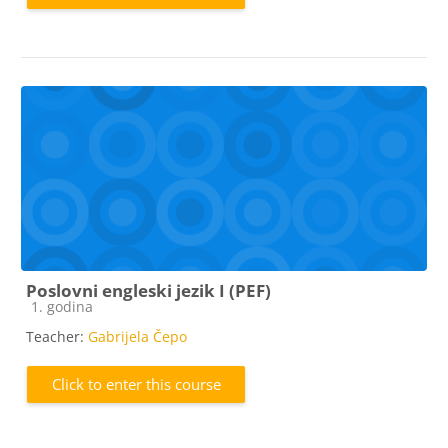
Poslovni engleski jezik I (PEF)
Course category
1. godina
Teacher:
Gabrijela Čepo
Click to enter this course