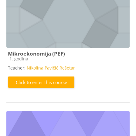
Mikroekonomija (PEF)
Course category
1. godina
Teacher:
Nikolina Pavičić Rešetar
Click to enter this course