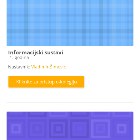
Informacijski sustavi
Kategorija e-kolegija
1. godina
Nastavnik:
Vladimir Šimović
Kliknite za pristup e-kolegiju