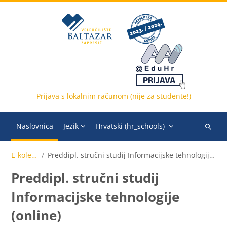
Preskoči na sadržaj
Prijava s lokalnim računom (nije za studente!)
Naslovnica
Jezik
Hrvatski ‎(hr_schools)‎
Pretraži
e-
E-kolegiji
Preddipl. stručni studij Informacijske tehnologije (online)
kolegije
Preddipl. stručni studij
Informacijske tehnologije
(online)