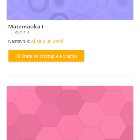
Matematika I
Kategorija e-kolegija
1. godina
Nastavnik:
Alisa Bilal Zorić
Kliknite za pristup e-kolegiju