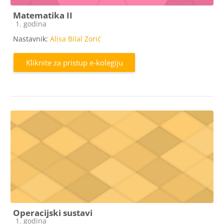
Matematika II
Kategorija e-kolegija
1. godina
Nastavnik:
Alisa Bilal Zorić
Kliknite za pristup e-kolegiju
Operacijski sustavi
Kategorija e-kolegija
1. godina