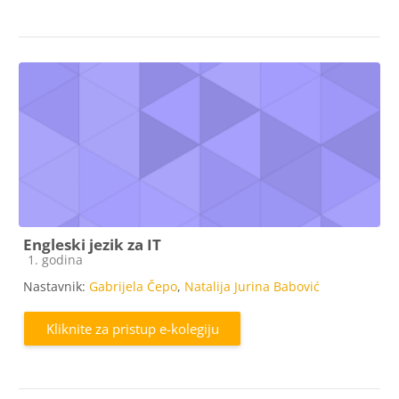
Engleski jezik za IT
Kategorija e-kolegija
1. godina
Nastavnik:
Gabrijela Čepo
,
Natalija Jurina Babović
Kliknite za pristup e-kolegiju