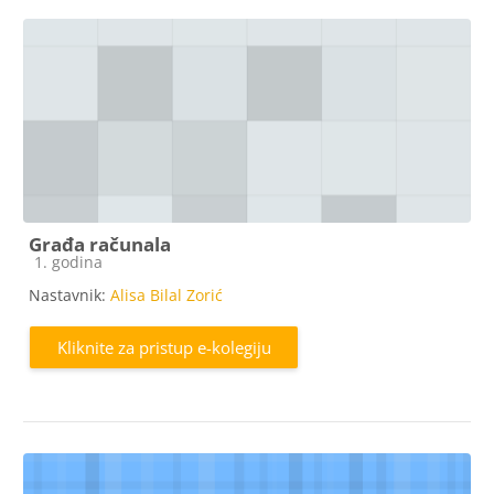
Građa računala
Kategorija e-kolegija
1. godina
Nastavnik:
Alisa Bilal Zorić
Kliknite za pristup e-kolegiju