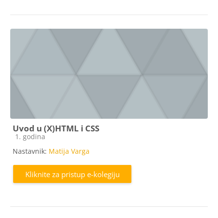
Uvod u (X)HTML i CSS
Kategorija e-kolegija
1. godina
Nastavnik:
Matija Varga
Kliknite za pristup e-kolegiju