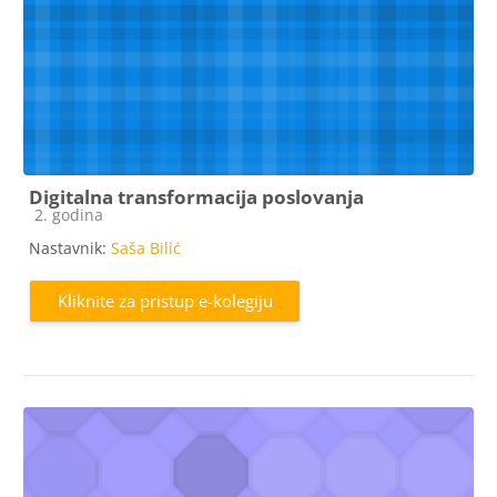
Digitalna transformacija poslovanja
Kategorija e-kolegija
2. godina
Nastavnik:
Saša Bilić
Kliknite za pristup e-kolegiju