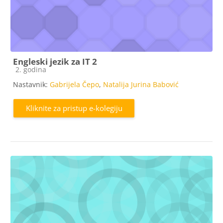
Engleski jezik za IT 2
Kategorija e-kolegija
2. godina
Nastavnik:
Gabrijela Čepo
,
Natalija Jurina Babović
Kliknite za pristup e-kolegiju