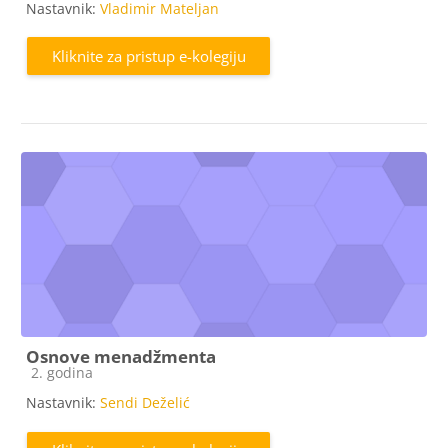
Nastavnik:
Vladimir Mateljan
Kliknite za pristup e-kolegiju
Osnove menadžmenta
Kategorija e-kolegija
2. godina
Nastavnik:
Sendi Deželić