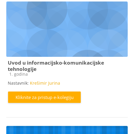
Uvod u informacijsko-komunikacijske
tehnologije
Kategorija e-kolegija
1. godina
Nastavnik:
Krešimir Jurina
Kliknite za pristup e-kolegiju