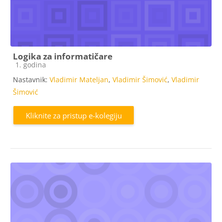
Logika za informatičare
Kategorija e-kolegija
1. godina
Nastavnik:
Vladimir Mateljan
,
Vladimir Šimović
,
Vladimir
Šimović
Kliknite za pristup e-kolegiju