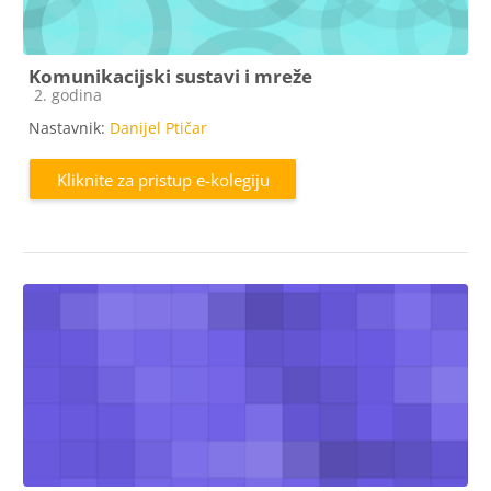
Komunikacijski sustavi i mreže
Kategorija e-kolegija
2. godina
Nastavnik:
Danijel Ptičar
Kliknite za pristup e-kolegiju