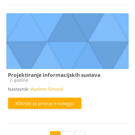
Projektiranje informacijskih sustava
Kategorija e-kolegija
2. godina
Nastavnik:
Vladimir Šimović
Kliknite za pristup e-kolegiju