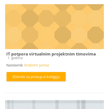
IT potpora virtualnim projektnim timovima
Kategorija e-kolegija
1. godina
Nastavnik:
Krešimir Jurina
Kliknite za pristup e-kolegiju