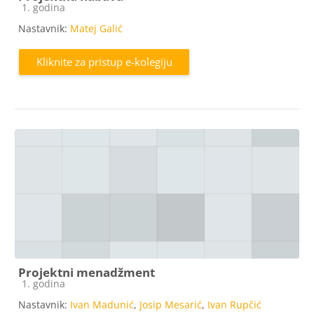
Kategorija e-kolegija
1. godina
Nastavnik:
Matej Galić
Kliknite za pristup e-kolegiju
Projektni menadžment
Kategorija e-kolegija
1. godina
Nastavnik:
Ivan Madunić
,
Josip Mesarić
,
Ivan Rupčić