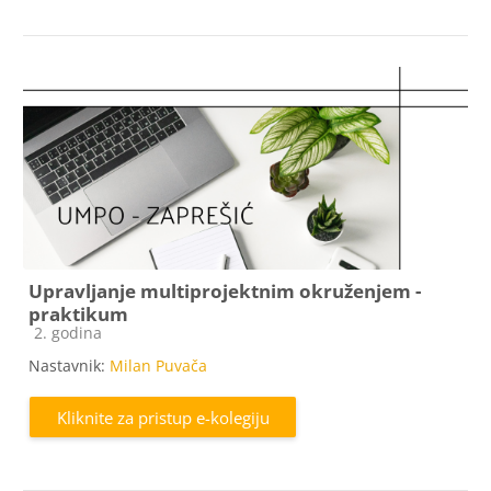
Upravljanje multiprojektnim okruženjem -
praktikum
Kategorija e-kolegija
2. godina
Nastavnik:
Milan Puvača
Kliknite za pristup e-kolegiju