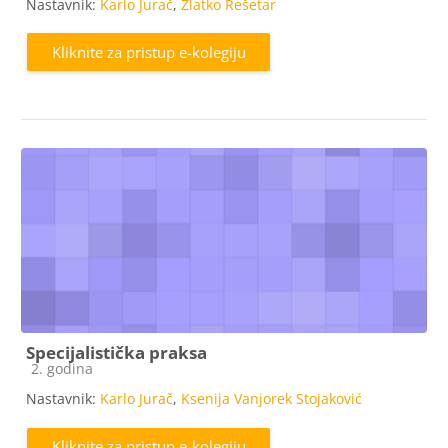
Nastavnik:
Karlo Jurač
,
Zlatko Rešetar
Kliknite za pristup e-kolegiju
Specijalistička praksa
Kategorija e-kolegija
2. godina
Nastavnik:
Karlo Jurač
,
Ksenija Vanjorek Stojaković
Kliknite za pristup e-kolegiju