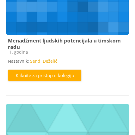
Menadžment ljudskih potencijala u timskom
radu
Kategorija e-kolegija
1. godina
Nastavnik:
Sendi Deželić
Kliknite za pristup e-kolegiju