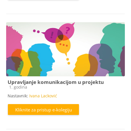
Upravljanje komunikacijom u projektu
Kategorija e-kolegija
1. godina
Nastavnik:
Ivana Lacković
Kliknite za pristup e-kolegiju