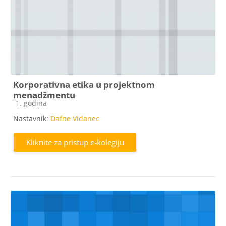
Korporativna etika u projektnom
menadžmentu
Kategorija e-kolegija
1. godina
Nastavnik:
Dafne Vidanec
Kliknite za pristup e-kolegiju