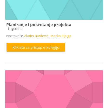
Planiranje i pokretanje projekta
Kategorija e-kolegija
1. godina
Nastavnik:
Zlatko Barilović
,
Marko Eljuga
Kliknite za pristup e-kolegiju