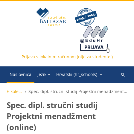
Preskoči na sadržaj
Prijava s lokalnim računom (nije za studente!)
Naslovnica
Jezik
Hrvatski ‎(hr_schools)‎
Pretraži
e-
E-kolegiji
Spec. dipl. stručni studij Projektni menadžment (online)
kolegije
Spec. dipl. stručni studij
Projektni menadžment
(online)