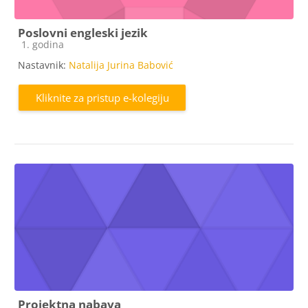
Poslovni engleski jezik
Kategorija e-kolegija
1. godina
Nastavnik:
Natalija Jurina Babović
Kliknite za pristup e-kolegiju
Projektna nabava