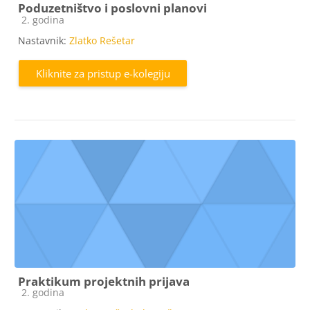
Poduzetništvo i poslovni planovi
Kategorija e-kolegija
2. godina
Nastavnik:
Zlatko Rešetar
Kliknite za pristup e-kolegiju
Praktikum projektnih prijava
Kategorija e-kolegija
2. godina