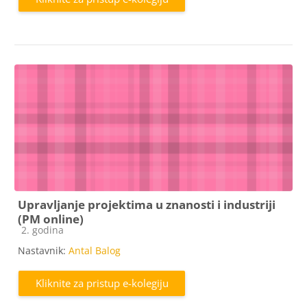
Upravljanje projektima u znanosti i industriji
(PM online)
Kategorija e-kolegija
2. godina
Nastavnik:
Antal Balog
Kliknite za pristup e-kolegiju