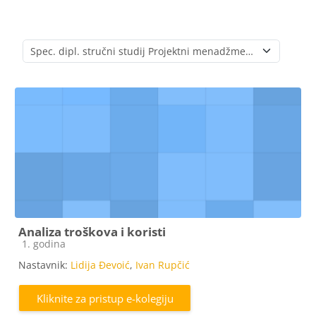
Popis e-kolegija
Analiza troškova i koristi
Kategorija e-kolegija
1. godina
Nastavnik:
Lidija Đevoić
,
Ivan Rupčić
Kliknite za pristup e-kolegiju