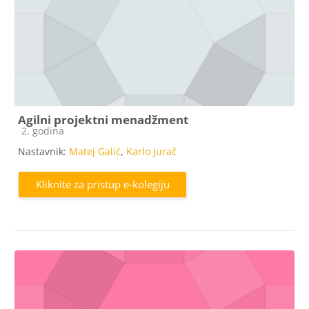
Agilni projektni menadžment
Kategorija e-kolegija
2. godina
Nastavnik:
Matej Galić
,
Karlo Jurač
Kliknite za pristup e-kolegiju