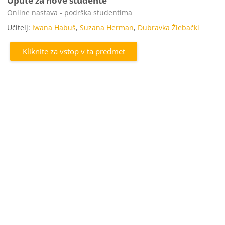
Upute za nove studente
Kategorija predmeta
Online nastava - podrška studentima
Učitelj:
Iwana Habuš
,
Suzana Herman
,
Dubravka Žlebački
Kliknite za vstop v ta predmet