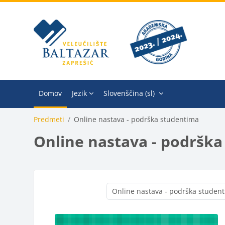
Preskoči na glavno vsebino
Domov
Jezik
Slovenščina ‎(sl)‎
Predmeti
Online nastava - podrška studentima
Online nastava - podršk