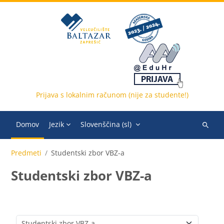
Preskoči na glavno vsebino
Prijava s lokalnim računom (nije za studente!)
Domov
Jezik
Slovenščina ‎(sl)‎
Išči
predme
Predmeti
Studentski zbor VBZ-a
Studentski zbor VBZ-a