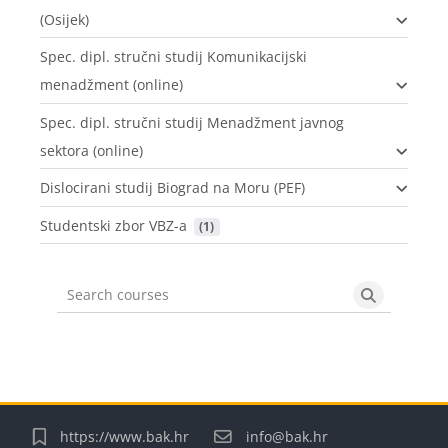
(Osijek)
Spec. dipl. stručni studij Komunikacijski
menadžment (online)
Spec. dipl. stručni studij Menadžment javnog
sektora (online)
Dislocirani studij Biograd na Moru (PEF)
Studentski zbor VBZ-a
 (1)
Search courses
Search cou
Bloki
Bloki
Bloki
Bloki
https://www.bak.hr
info@bak.hr