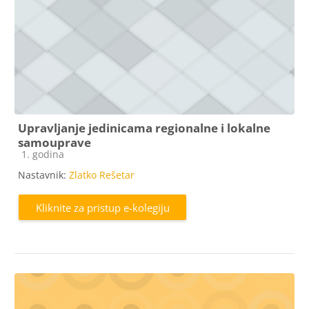
Upravljanje jedinicama regionalne i lokalne
samouprave
Kategorija e-kolegija
1. godina
Nastavnik:
Zlatko Rešetar
Kliknite za pristup e-kolegiju