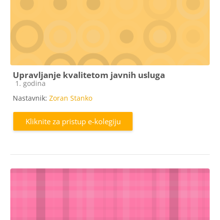
Upravljanje kvalitetom javnih usluga
Kategorija e-kolegija
1. godina
Nastavnik:
Zoran Stanko
Kliknite za pristup e-kolegiju