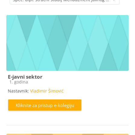
Popis e-kolegija
E-javni sektor
Kategorija e-kolegija
1. godina
Nastavnik:
Vladimir Šimović
Kliknite za pristup e-kolegiju