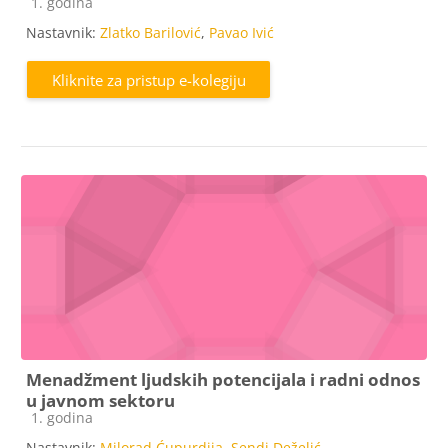
Kategorija e-kolegija
1. godina
Nastavnik:
Zlatko Barilović
,
Pavao Ivić
Kliknite za pristup e-kolegiju
Menadžment ljudskih potencijala i radni odnos
u javnom sektoru
Kategorija e-kolegija
1. godina
Nastavnik:
Milorad Ćupurdija
,
Sendi Deželić