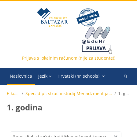
Preskoči na sadržaj
Prijava s lokalnim računom (nije za studente!)
Naslovnica
Jezik
Hrvatski ‎(hr_schools)‎
Pretraži
e-
E-kolegiji
Spec. dipl. stručni studij Menadžment javnog sektora (online)
1. godina
kolegije
1. godina