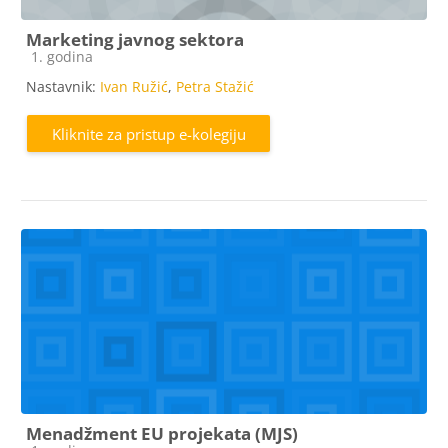
Marketing javnog sektora
Kategorija e-kolegija
1. godina
Nastavnik:
Ivan Ružić
,
Petra Stažić
Kliknite za pristup e-kolegiju
Menadžment EU projekata (MJS)