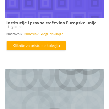
Institucije i pravna stečevina Europske unije
Kategorija e-kolegija
1. godina
Nastavnik:
Ninoslav Gregurić-Bajza
Kliknite za pristup e-kolegiju