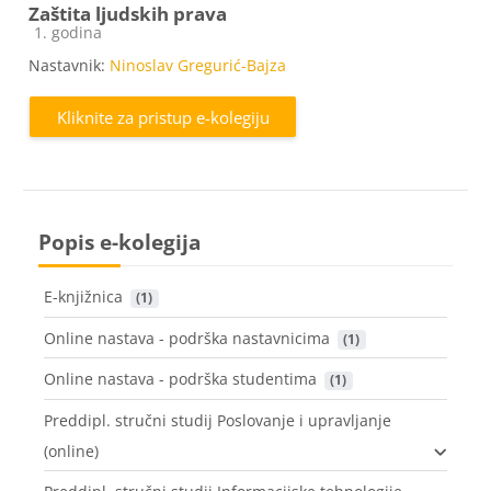
Zaštita ljudskih prava
Kategorija e-kolegija
1. godina
Nastavnik:
Ninoslav Gregurić-Bajza
Kliknite za pristup e-kolegiju
Popis e-kolegija
E-knjižnica
 (1)
Online nastava - podrška nastavnicima
 (1)
Online nastava - podrška studentima
 (1)
Preddipl. stručni studij Poslovanje i upravljanje
(online)