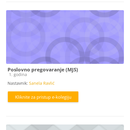
Poslovno pregovaranje (MJS)
Kategorija e-kolegija
1. godina
Nastavnik:
Sanela Ravlić
Kliknite za pristup e-kolegiju