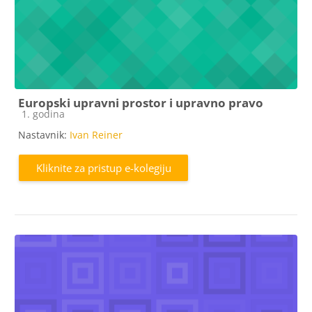
Europski upravni prostor i upravno pravo
Kategorija e-kolegija
1. godina
Nastavnik:
Ivan Reiner
Kliknite za pristup e-kolegiju