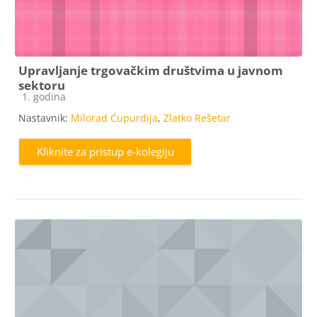
Upravljanje trgovačkim društvima u javnom
sektoru
Kategorija e-kolegija
1. godina
Nastavnik:
Milorad Ćupurdija
,
Zlatko Rešetar
Kliknite za pristup e-kolegiju