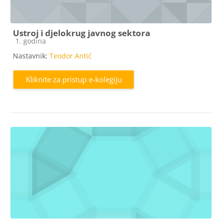
Ustroj i djelokrug javnog sektora
Kategorija e-kolegija
1. godina
Nastavnik:
Teodor Antić
Kliknite za pristup e-kolegiju