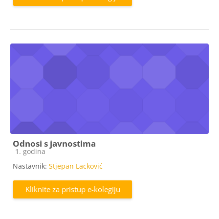
Odnosi s javnostima
Kategorija e-kolegija
1. godina
Nastavnik:
Stjepan Lacković
Kliknite za pristup e-kolegiju