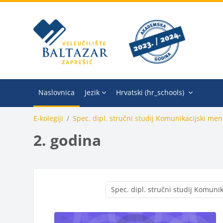
Preskoči na sadržaj
Naslovnica
Jezik
Hrvatski ‎(hr_schools)‎
E-kolegiji
Spec. dipl. stručni studij Komunikacijski me
2. godina