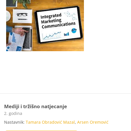
Mediji i tržišno natjecanje
Kategorija e-kolegija
2. godina
Nastavnik:
Tamara Obradović Mazal
,
Arsen Oremović