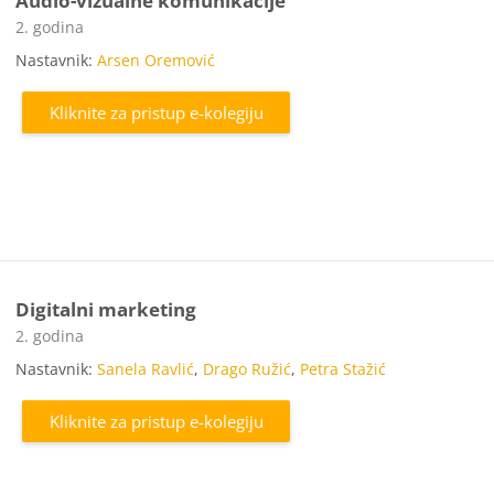
Audio-vizualne komunikacije
Kategorija e-kolegija
2. godina
Nastavnik:
Arsen Oremović
Kliknite za pristup e-kolegiju
Digitalni marketing
Kategorija e-kolegija
2. godina
Nastavnik:
Sanela Ravlić
,
Drago Ružić
,
Petra Stažić
Kliknite za pristup e-kolegiju