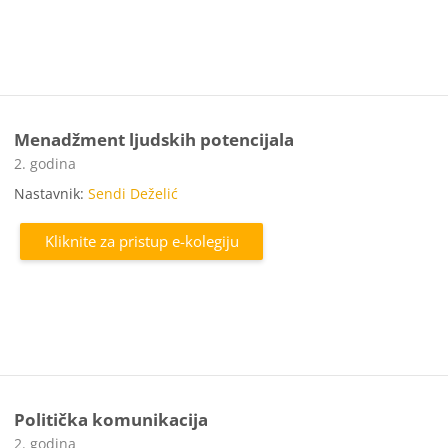
Menadžment ljudskih potencijala
Kategorija e-kolegija
2. godina
Nastavnik:
Sendi Deželić
Kliknite za pristup e-kolegiju
Politička komunikacija
Kategorija e-kolegija
2. godina