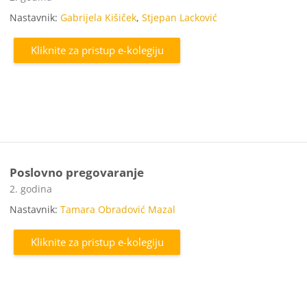
Nastavnik:
Gabrijela Kišiček
,
Stjepan Lacković
Kliknite za pristup e-kolegiju
Poslovno pregovaranje
Kategorija e-kolegija
2. godina
Nastavnik:
Tamara Obradović Mazal
Kliknite za pristup e-kolegiju