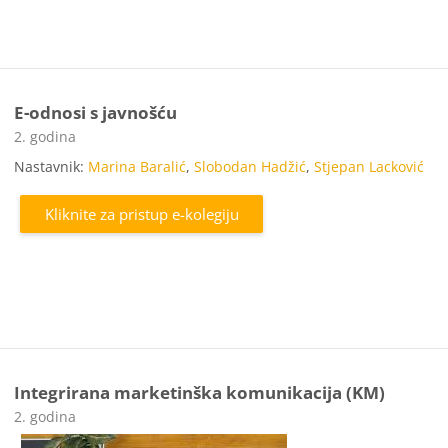
E-odnosi s javnošću
Kategorija e-kolegija
2. godina
Nastavnik:
Marina Baralić
,
Slobodan Hadžić
,
Stjepan Lacković
Kliknite za pristup e-kolegiju
Integrirana marketinška komunikacija (KM)
Kategorija e-kolegija
2. godina