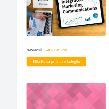
Nastavnik:
Ivana Lacković
Kliknite za pristup e-kolegiju