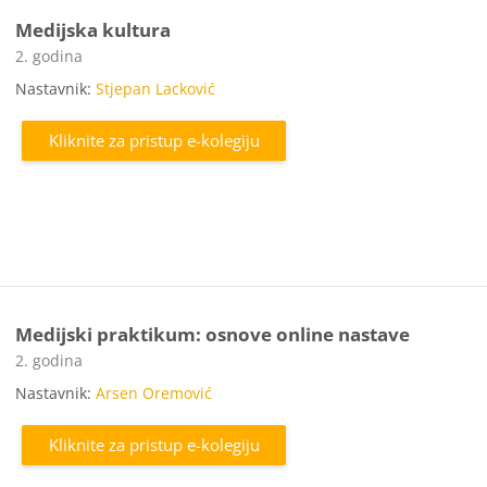
Medijska kultura
Kategorija e-kolegija
2. godina
Nastavnik:
Stjepan Lacković
Kliknite za pristup e-kolegiju
Medijski praktikum: osnove online nastave
Kategorija e-kolegija
2. godina
Nastavnik:
Arsen Oremović
Kliknite za pristup e-kolegiju