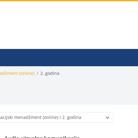
nadžment (online)
2. godina
Popis e-kolegija