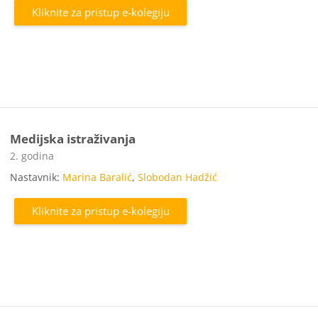
Kliknite za pristup e-kolegiju
Medijska istraživanja
Kategorija e-kolegija
2. godina
Nastavnik:
Marina Baralić
,
Slobodan Hadžić
Kliknite za pristup e-kolegiju