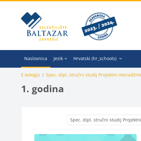
Preskoči na sadržaj
Naslovnica
Jezik
Hrvatski ‎(hr_schools)‎
E-kolegiji
Spec. dipl. stručni studij Projektni menadžme
1. godina