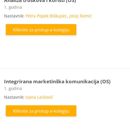
Analiza troškova i koristi (OS)
Kategorija e-kolegija
1. godina
Nastavnik:
Petra Popek Biškupec
,
Josip Romić
Kliknite za pristup e-kolegiju
Integrirana marketinška komunikacija (OS)
Kategorija e-kolegija
1. godina
Nastavnik:
Ivana Lacković
Kliknite za pristup e-kolegiju