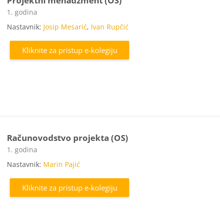
Projektni menadžment (OS)
Kategorija e-kolegija
1. godina
Nastavnik:
Josip Mesarić
,
Ivan Rupčić
Kliknite za pristup e-kolegiju
Računovodstvo projekta (OS)
Kategorija e-kolegija
1. godina
Nastavnik:
Marin Pajić
Kliknite za pristup e-kolegiju