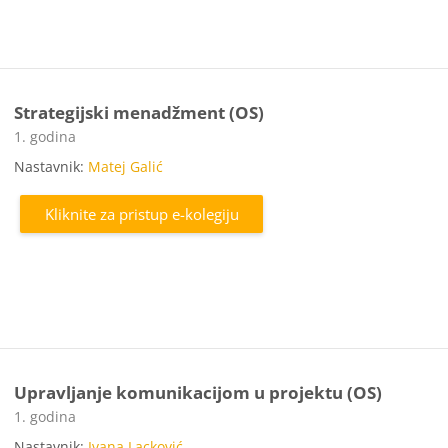
Strategijski menadžment (OS)
Kategorija e-kolegija
1. godina
Nastavnik:
Matej Galić
Kliknite za pristup e-kolegiju
Upravljanje komunikacijom u projektu (OS)
Kategorija e-kolegija
1. godina
Nastavnik:
Ivana Lacković