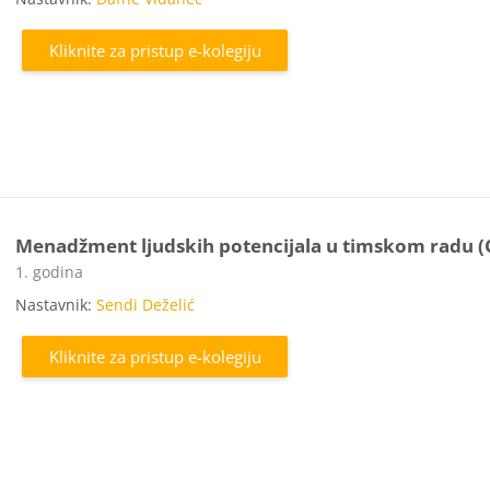
Kliknite za pristup e-kolegiju
Menadžment ljudskih potencijala u timskom radu (
Kategorija e-kolegija
1. godina
Nastavnik:
Sendi Deželić
Kliknite za pristup e-kolegiju