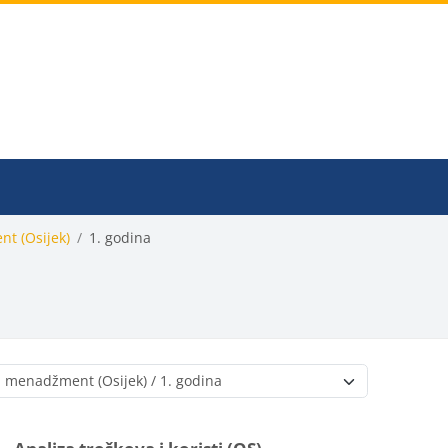
nt (Osijek)
1. godina
Popis e-kolegija