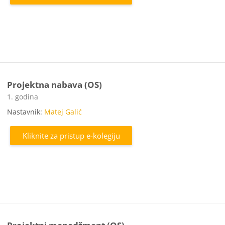
Projektna nabava (OS)
Kategorija e-kolegija
1. godina
Nastavnik:
Matej Galić
Kliknite za pristup e-kolegiju