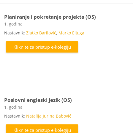
Planiranje i pokretanje projekta (OS)
Kategorija e-kolegija
1. godina
Nastavnik:
Zlatko Barilović
,
Marko Eljuga
Kliknite za pristup e-kolegiju
Poslovni engleski jezik (OS)
Kategorija e-kolegija
1. godina
Nastavnik:
Natalija Jurina Babović
Kliknite za pristup e-kolegiju