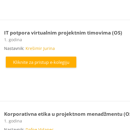
IT potpora virtualnim projektnim timovima (OS)
Kategorija e-kolegija
1. godina
Nastavnik:
Krešimir Jurina
Kliknite za pristup e-kolegiju
Korporativna etika u projektnom menadžmentu (O
Kategorija e-kolegija
1. godina
Nastavnik:
Dafne Vidanec