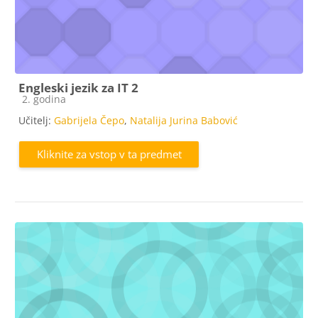
Engleski jezik za IT 2
Kategorija predmeta
2. godina
Učitelj:
Gabrijela Čepo
,
Natalija Jurina Babović
Kliknite za vstop v ta predmet