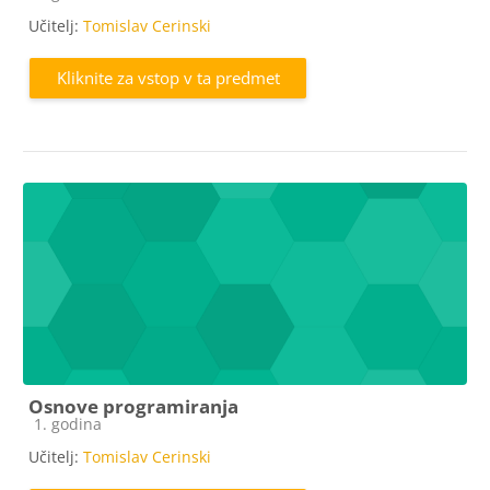
Učitelj:
Tomislav Cerinski
Kliknite za vstop v ta predmet
Osnove programiranja
Kategorija predmeta
1. godina
Učitelj:
Tomislav Cerinski