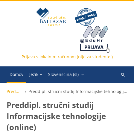
Preskoči na glavno vsebino
Prijava s lokalnim računom (nije za studente!)
Domov
Jezik
Slovenščina ‎(sl)‎
Išči
predme
Predmeti
Preddipl. stručni studij Informacijske tehnologije (online)
Preddipl. stručni studij
Informacijske tehnologije
(online)