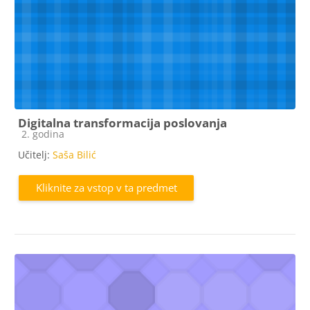
Digitalna transformacija poslovanja
Kategorija predmeta
2. godina
Učitelj:
Saša Bilić
Kliknite za vstop v ta predmet