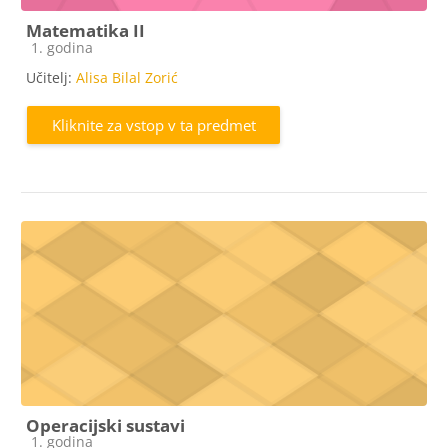
Matematika II
Kategorija predmeta
1. godina
Učitelj:
Alisa Bilal Zorić
Kliknite za vstop v ta predmet
Operacijski sustavi
Kategorija predmeta
1. godina