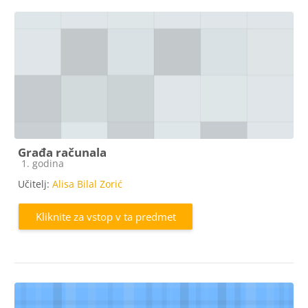
Građa računala
Kategorija predmeta
1. godina
Učitelj:
Alisa Bilal Zorić
Kliknite za vstop v ta predmet