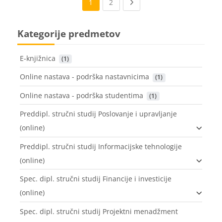
(current)
Next page
1
2
Kategorije predmetov
E-knjižnica
 (1)
Online nastava - podrška nastavnicima
 (1)
Online nastava - podrška studentima
 (1)
Preddipl. stručni studij Poslovanje i upravljanje
(online)
Preddipl. stručni studij Informacijske tehnologije
(online)
Spec. dipl. stručni studij Financije i investicije
(online)
Spec. dipl. stručni studij Projektni menadžment