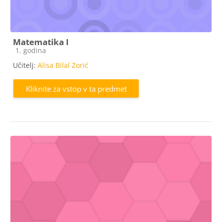
Matematika I
Kategorija predmeta
1. godina
Učitelj:
Alisa Bilal Zorić
Kliknite za vstop v ta predmet