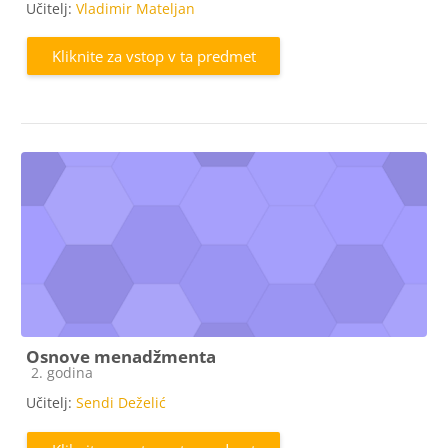
Učitelj:
Vladimir Mateljan
Kliknite za vstop v ta predmet
Osnove menadžmenta
Kategorija predmeta
2. godina
Učitelj:
Sendi Deželić